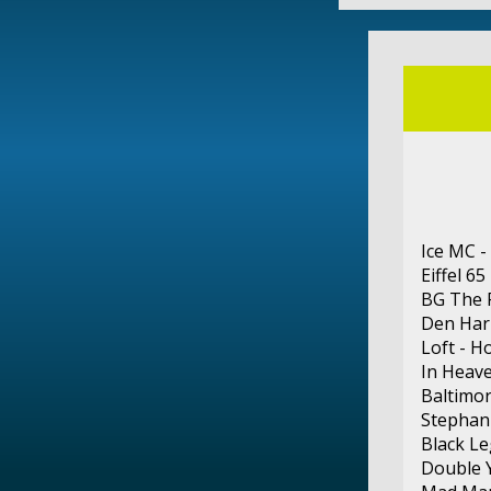
Ice MC 
Eiffel 6
BG The 
Den Harr
Loft - H
In Heave
Baltimor
Stephani
Black Le
Double 