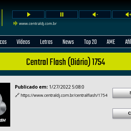
www.centraldj.com.br
cas
Vídeos
Letras
News
Top 20
AME
Afi
Central Flash (Diário) 1754
Publicado em:
1/27/2022 5:08:0
🔗
https://www.centraldj.com.br/
centralflash/1754
C