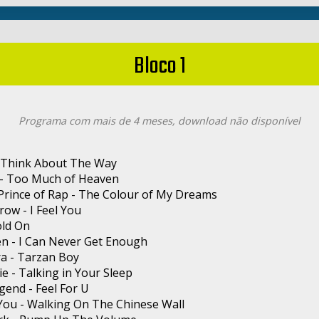
Bloco 1
Programa com mais de 4 meses, download não disponível
- Think About The Way
5 - Too Much of Heaven
Prince of Rap - The Colour of My Dreams
ow - I Feel You
old On
n - I Can Never Get Enough
a - Tarzan Boy
e - Talking in Your Sleep
gend - Feel For U
You - Walking On The Chinese Wall