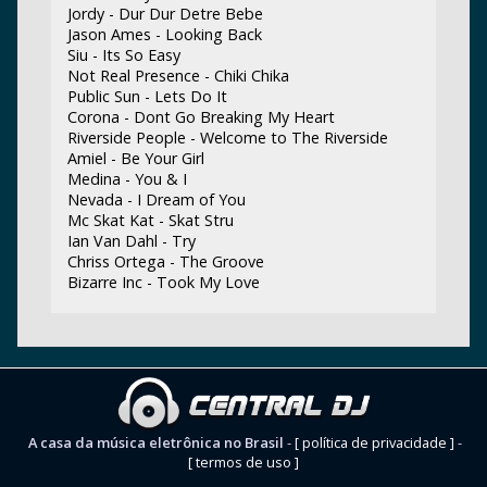
Jordy - Dur Dur Detre Bebe
Jason Ames - Looking Back
Siu - Its So Easy
Not Real Presence - Chiki Chika
Public Sun - Lets Do It
Corona - Dont Go Breaking My Heart
Riverside People - Welcome to The Riverside
Amiel - Be Your Girl
Medina - You & I
Nevada - I Dream of You
Mc Skat Kat - Skat Stru
Ian Van Dahl - Try
Chriss Ortega - The Groove
Bizarre Inc - Took My Love
A casa da música eletrônica no Brasil
-
[ política de privacidade ]
-
[ termos de uso ]