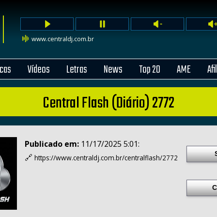
www.centraldj.com.br
cas
Vídeos
Letras
News
Top 20
AME
Afi
Central Flash (Diário) 2772
Publicado em:
11/17/2025 5:01:
🔗
https://www.centraldj.com.br/
centralflash/2772
C