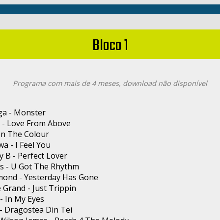
Bloco 1
Programa com mais de 4 meses, download não disponível
ga - Monster
 - Love From Above
In The Colour
 - I Feel You
 B - Perfect Lover
rs - U Got The Rhythm
mond - Yesterday Has Gone
 Grand - Just Trippin
 - In My Eyes
 - Dragostea Din Tei