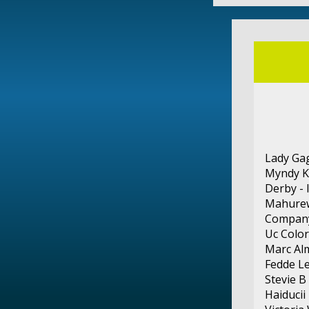
Lady Ga
Myndy K
Derby - 
Mahurewa
Company
Uc Colo
Marc Al
Fedde Le
Stevie B
Haiducii