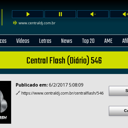
www.centraldj.com.br
cas
Vídeos
Letras
News
Top 20
AME
Afi
Central Flash (Diário) 546
Publicado em:
6/2/2017 5:08:09
S
🔗
https://www.centraldj.com.br/
centralflash/546
C