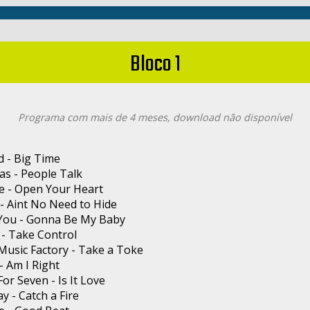
Bloco 1
Programa com mais de 4 meses, download não disponível
d - Big Time
nas - People Talk
e - Open Your Heart
- Aint No Need to Hide
You - Gonna Be My Baby
- Take Control
Music Factory - Take a Toke
- Am I Right
or Seven - Is It Love
 - Catch a Fire