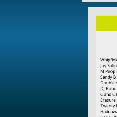
Whigfiel
Joy Sali
M Peopl
Sandy B 
Double 
DJ Bobo 
C and C 
Erasure 
Twenty F
Haddaway