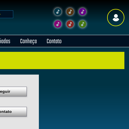
liadas
Conheça
Contato
eguir
ontato