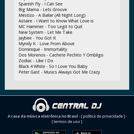
Spanish Fly - I Can See
Big Mama - Lets Groove
Mestizo - A Bailar (All Night Long)
Astaire - I Want to Know What Love is
MC Hammer - Too Legit to Quit
New System - Let Me Take
Jaybee - You Got It
Myndy K - Love From Above
Dominique - Immortality
Dos Morenos - Cachete Pechito Y Ombligo
Zodiac - Like I Do
Black 4 White - So I Love You Baby
Peter Gast - Musics Always Got Me Crazy
A casa da música eletrônica no Brasil
-
[ política de privacidade ]
-
[ termos de uso ]