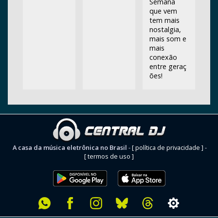
Semana
que vem
tem mais
nostalgia,
mais som e
mais
conexão
entre geraç
ões!
A casa da música eletrônica no Brasil
-
[ política de privacidade ]
-
[ termos de uso ]