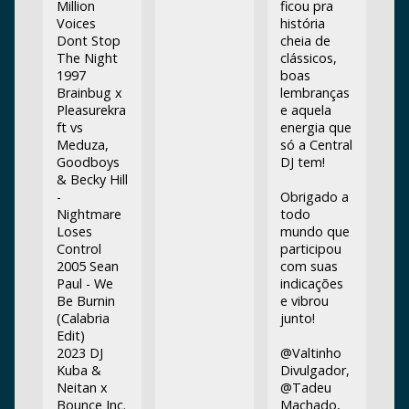
Million
ficou pra
Voices
história
Dont Stop
cheia de
The Night
clássicos,
1997
boas
Brainbug x
lembranças
Pleasurekra
e aquela
ft vs
energia que
Meduza,
só a Central
Goodboys
DJ tem!
& Becky Hill
-
Obrigado a
Nightmare
todo
Loses
mundo que
Control
participou
2005 Sean
com suas
Paul - We
indicações
Be Burnin
e vibrou
(Calabria
junto!
Edit)
2023 DJ
@Valtinho
Kuba &
Divulgador,
Neitan x
@Tadeu
Bounce Inc.
Machado,