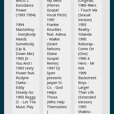
Bloco 2
My Mind
(Original)
Eurodance
(Pierres
1989 49ers
Power
Gospel
- Touch Me
(1993 1994)
Vocal Pitch)
(Sexual
1991
Version)
1994
Frankie
1993
Masterboy
Knuckles
Reality -
- Everybody
feat. Adeva
Yolanda
Needs
- Walkin
1990
Somebody
(Grant
Roborap -
(Up &
Nelsons
Come On
Down Mix)
Divine
(One)
1993 JK -
Gospel
1990 4
You And I
Remix)
Hero - Mr
1993 Unity
1997 DJ
Kirk
Power feat.
Spen
1999
Rozlyne
presents
Backstreet
Clarke -
Jasper St.
Boys -
Eddy
Co. - God
Larger
Steady Go
Helps
Than Life
1993 Reggy
Those
(Extended
O. - Let The
(Who Help
Version)
Music Play
Themselves
1995
)
Shakira -