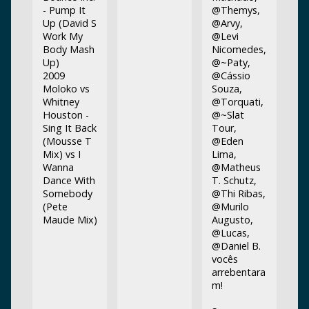
- Pump It
@Themys,
Up (David S
@Arvy,
Work My
@Levi
Body Mash
Nicomedes,
Up)
@~Paty,
2009
@Cássio
Moloko vs
Souza,
Whitney
@Torquati,
Houston -
@~Slat
Sing It Back
Tour,
(Mousse T
@Eden
Mix) vs I
Lima,
Wanna
@Matheus
Dance With
T. Schutz,
Somebody
@Thi Ribas,
(Pete
@Murilo
Maude Mix)
Augusto,
@Lucas,
@Daniel B.
vocês
arrebentara
m!