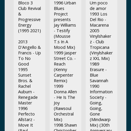
Bloco 3
1996 Urban
Um poco
Club Revival
Blues
de amor
&
Project
1993 Los
Progressive
presents
Del Rio -
Energy
Jay Williams
Macarena
(1995 2021)
- Testify
2005
(Mousse
Vinylshaker
2013
T.s In A
z - Club
D'Angello &
Mood Mix)
Tropicana
Francis - Up
1999 Jasper
(Vinylshaker
To No
Street Co. -
z XXL Mix)
Good
Reach
1989
1995
(Kenny
Erasure -
Sunset
Carpenter
Blue
Bros. &
Remix)
Savannah
Rachel
1999
1990
Auburn -
Donna Allen
Information
Renegade
- He Is The
Society -
Master
Joy
Going,
1996
(Rawsoul
Going,
Perfecto
Orchestral
Gone
Allstarz -
Mix)
(Mindwarp
Move It
1998 Shawn
Mix) (30th
(Paul
Christopher
Anniversary