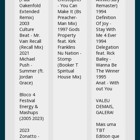
Oakenfold
- You Can
Remaster)
Extended
Make It (Bs
1994
Remix)
Preacher-
Definition
2003
Man Mix)
Of Joy -
Culture
1997 Gods
Stay With
Beat - Mr.
Property
Me 4 Ever
Vain Recall
feat. Kirk
1994
(Recall Mix)
Franklins
Delegation
2021
Nu Nation -
feat. Rick
Michael
Stomp
Bailey -
Push -
(Booker T
Wanna Be
Summer (ft.
Spiritual
The Winner
Jordan
House Mix)
1995
Grace)
Anat - With
out You
Bloco 4
Festival
VALEU
Energy &
DEMAIS,
Mashups
GALERA!
(2005 2023)
Mais uma
2023
TBT
Zonatto -
Edition que