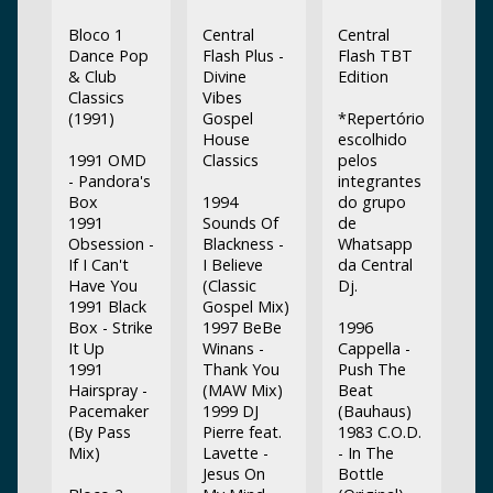
Bloco 1
Central
Central
Dance Pop
Flash Plus -
Flash TBT
& Club
Divine
Edition
Classics
Vibes
(1991)
Gospel
*Repertório
House
escolhido
1991 OMD
Classics
pelos
- Pandora's
integrantes
Box
1994
do grupo
1991
Sounds Of
de
Obsession -
Blackness -
Whatsapp
If I Can't
I Believe
da Central
Have You
(Classic
Dj.
1991 Black
Gospel Mix)
Box - Strike
1997 BeBe
1996
It Up
Winans -
Cappella -
1991
Thank You
Push The
Hairspray -
(MAW Mix)
Beat
Pacemaker
1999 DJ
(Bauhaus)
(By Pass
Pierre feat.
1983 C.O.D.
Mix)
Lavette -
- In The
Jesus On
Bottle