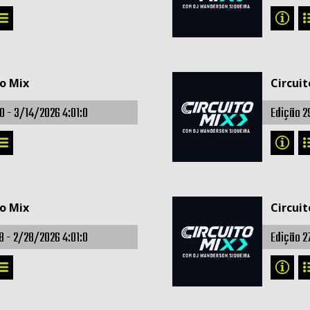
to Mix
Circuit
0 -
3/14/2026 4:01:0
Edição 2
to Mix
Circuit
8 -
2/28/2026 4:01:0
Edição 2