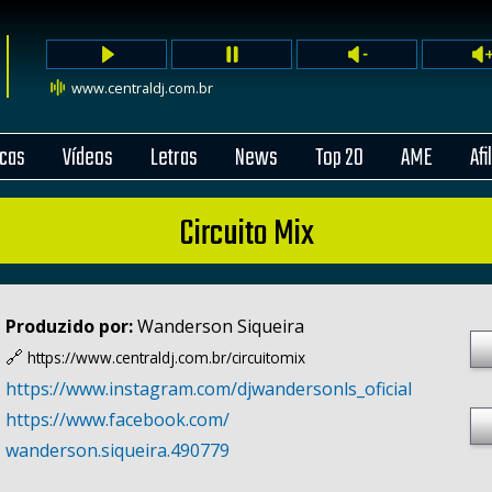
www.centraldj.com.br
cas
Vídeos
Letras
News
Top 20
AME
Afi
Circuito Mix
Produzido por:
Wanderson Siqueira
🔗
https://www.centraldj.com.br/
circuitomix
https:/
/
www.instagram.com/
djwandersonls_oficial
https:/
/
www.facebook.com/
wanderson.siqueira.490779