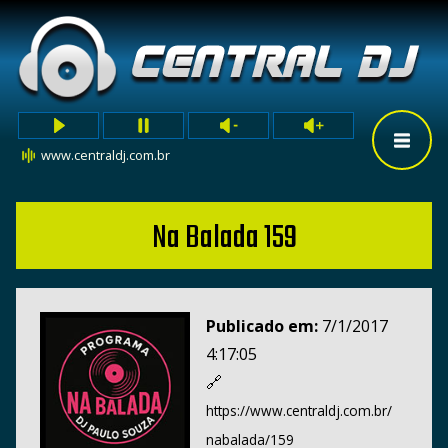
www.centraldj.com.br
Na Balada 159
Publicado em:
7/1/2017
4:17:05
🔗
https://www.centraldj.com.br/
nabalada/159