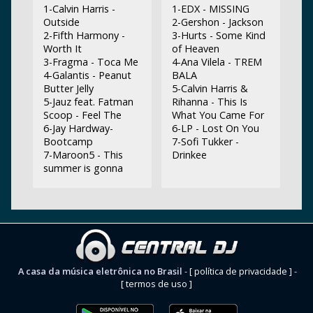
1-Calvin Harris -
1-EDX - MISSING
Outside
2-Gershon - Jackson
2-Fifth Harmony -
3-Hurts - Some Kind
Worth It
of Heaven
3-Fragma - Toca Me
4-Ana Vilela - TREM
4-Galantis - Peanut
BALA
Butter Jelly
5-Calvin Harris &
5-Jauz feat. Fatman
Rihanna - This Is
Scoop - Feel The
What You Came For
6-Jay Hardway-
6-LP - Lost On You
Bootcamp
7-Sofi Tukker -
7-Maroon5 - This
Drinkee
summer is gonna
A casa da música eletrônica no Brasil
-
[ política de privacidade ]
-
[ termos de uso ]