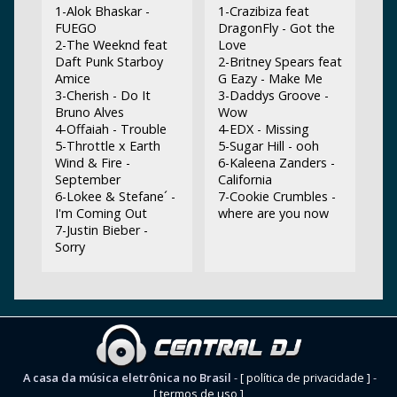
1-Alok Bhaskar -
1-Crazibiza feat
FUEGO
DragonFly - Got the
2-The Weeknd feat
Love
Daft Punk Starboy
2-Britney Spears feat
Amice
G Eazy - Make Me
3-Cherish - Do It
3-Daddys Groove -
Bruno Alves
Wow
4-Offaiah - Trouble
4-EDX - Missing
5-Throttle x Earth
5-Sugar Hill - ooh
Wind & Fire -
6-Kaleena Zanders -
September
California
6-Lokee & Stefane´ -
7-Cookie Crumbles -
I'm Coming Out
where are you now
7-Justin Bieber -
Sorry
A casa da música eletrônica no Brasil
-
[ política de privacidade ]
-
[ termos de uso ]