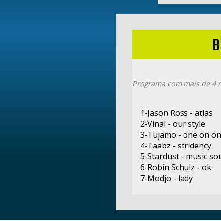
B
Programa com mais de 4 m
1-Jason Ross - atlas
2-Vinai - our style
3-Tujamo - one on o
4-Taabz - stridency
5-Stardust - music so
6-Robin Schulz - ok
7-Modjo - lady