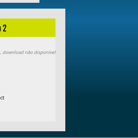
 2
, download não disponível
ct