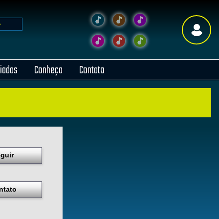
liadas
Conheça
Contato
guir
ntato