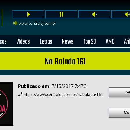
www.centraldj.com.br
cas
Vídeos
Letras
News
Top 20
AME
Afi
Na Balada 161
Publicado em:
7/15/2017 7:47:3
Se
🔗
https://www.centraldj.com.br/
nabalada/161
Co