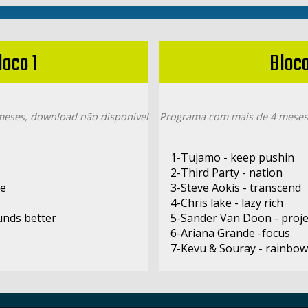
loco 1
Bloco
eses, download não disponível
Programa com mais de 4 meses
1-Tujamo - keep pushin
2-Third Party - nation
ne
3-Steve Aokis - transcend
4-Chris lake - lazy rich
unds better
5-Sander Van Doon - proje
6-Ariana Grande -focus
7-Kevu & Souray - rainbow