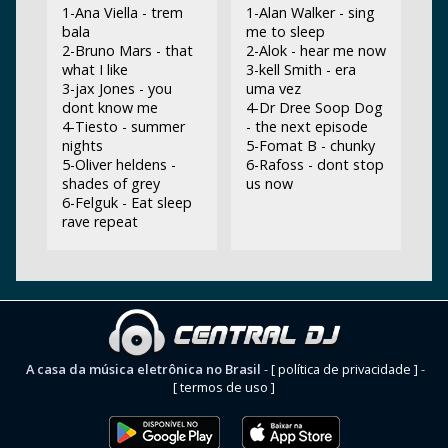
1-Ana Viella - trem
1-Alan Walker - sing
bala
me to sleep
2-Bruno Mars - that
2-Alok - hear me now
what I like
3-kell Smith - era
3-jax Jones - you
uma vez
dont know me
4-Dr Dree Soop Dog
4-Tiesto - summer
- the next episode
nights
5-Fomat B - chunky
5-Oliver heldens -
6-Rafoss - dont stop
shades of grey
us now
6-Felguk - Eat sleep
rave repeat
A casa da música eletrônica no Brasil
-
[ política de privacidade ]
-
[ termos de uso ]