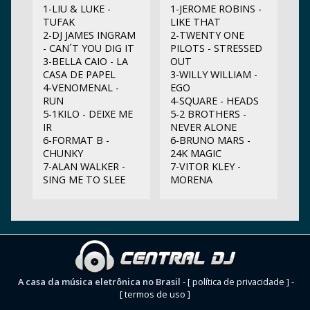
1-LIU & LUKE -
1-JEROME ROBINS -
TUFAK
LIKE THAT
2-DJ JAMES INGRAM
2-TWENTY ONE
- CAN´T YOU DIG IT
PILOTS - STRESSED
3-BELLA CAIO - LA
OUT
CASA DE PAPEL
3-WILLY WILLIAM -
4-VENOMENAL -
EGO
RUN
4-SQUARE - HEADS
5-1KILO - DEIXE ME
5-2 BROTHERS -
IR
NEVER ALONE
6-FORMAT B -
6-BRUNO MARS -
CHUNKY
24K MAGIC
7-ALAN WALKER -
7-VITOR KLEY -
SING ME TO SLEE
MORENA
A casa da música eletrônica no Brasil
-
[ política de privacidade ]
-
[ termos de uso ]