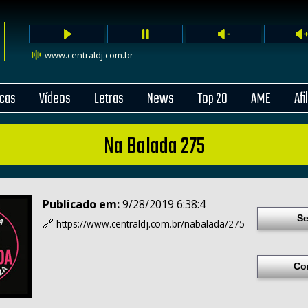
www.centraldj.com.br
cas
Vídeos
Letras
News
Top 20
AME
Afi
Na Balada 275
Publicado em:
9/28/2019 6:38:4
Se
🔗
https://www.centraldj.com.br/
nabalada/275
Co