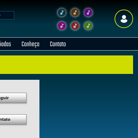
liadas
Conheça
Contato
guir
ntato