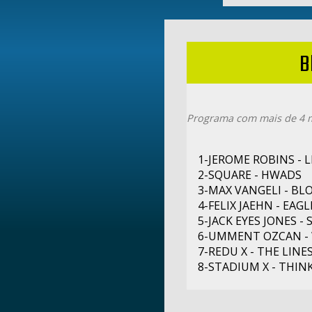
B
Programa com mais de 4 m
1-JEROME ROBINS - 
2-SQUARE - HWADS
3-MAX VANGELI - BL
4-FELIX JAEHN - EAGL
5-JACK EYES JONES -
6-UMMENT OZCAN -
7-REDU X - THE LINE
8-STADIUM X - THIN