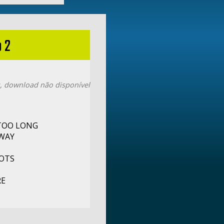
 2
, download não disponível
 TOO LONG
 WAY
OOTS
RE