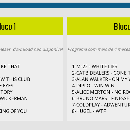
loco 1
Bloco
eses, download não disponível
Programa com mais de 4 meses
LIKE THAT
1-M-22 - WHITE LIES
2-CATB DEALERS - GONE
OW THIS CLUB
3-ALAN WALKER - ON MY
E EYES
4-DIPLO - WIN WIN
 STORY
5-ALICE MERTON - NO R
 WICKERMAN
6-BRUNO MARS - FINESSE
S
7-COLDPLAY - ADWENTU
KING OF YOU
8-HUGEL - WTF