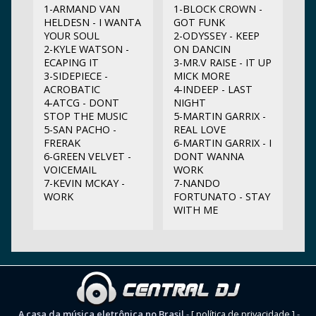
1-ARMAND VAN
1-BLOCK CROWN -
HELDESN - I WANTA
GOT FUNK
YOUR SOUL
2-ODYSSEY - KEEP
2-KYLE WATSON -
ON DANCIN
ECAPING IT
3-MR.V RAISE - IT UP
3-SIDEPIECE -
MICK MORE
ACROBATIC
4-INDEEP - LAST
4-ATCG - DONT
NIGHT
STOP THE MUSIC
5-MARTIN GARRIX -
5-SAN PACHO -
REAL LOVE
FRERAK
6-MARTIN GARRIX - I
6-GREEN VELVET -
DONT WANNA
VOICEMAIL
WORK
7-KEVIN MCKAY -
7-NANDO
WORK
FORTUNATO - STAY
WITH ME
A casa da música eletrônica no Brasil
-
[ política de privacidade ]
-