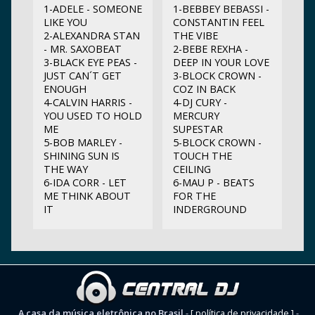
1-ADELE - SOMEONE
1-BEBBEY BEBASSI -
LIKE YOU
CONSTANTIN FEEL
2-ALEXANDRA STAN
THE VIBE
- MR. SAXOBEAT
2-BEBE REXHA -
3-BLACK EYE PEAS -
DEEP IN YOUR LOVE
JUST CAN´T GET
3-BLOCK CROWN -
ENOUGH
COZ IN BACK
4-CALVIN HARRIS -
4-DJ CURY -
YOU USED TO HOLD
MERCURY
ME
SUPESTAR
5-BOB MARLEY -
5-BLOCK CROWN -
SHINING SUN IS
TOUCH THE
THE WAY
CEILING
6-IDA CORR - LET
6-MAU P - BEATS
ME THINK ABOUT
FOR THE
IT
INDERGROUND
A casa da música eletrônica no Brasil
-
[ política de privacidade ]
-