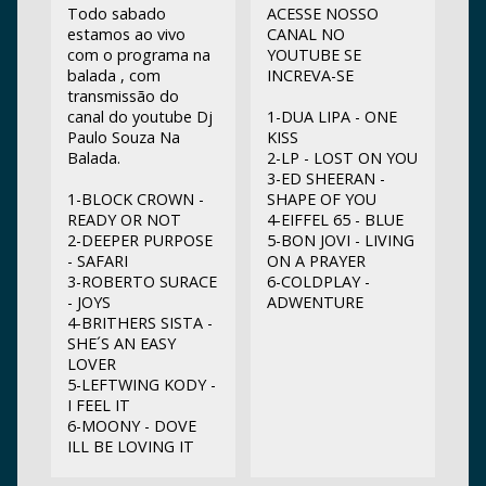
Todo sabado
ACESSE NOSSO
estamos ao vivo
CANAL NO
com o programa na
YOUTUBE SE
balada , com
INCREVA-SE
transmissão do
canal do youtube Dj
1-DUA LIPA - ONE
Paulo Souza Na
KISS
Balada.
2-LP - LOST ON YOU
3-ED SHEERAN -
1-BLOCK CROWN -
SHAPE OF YOU
READY OR NOT
4-EIFFEL 65 - BLUE
2-DEEPER PURPOSE
5-BON JOVI - LIVING
- SAFARI
ON A PRAYER
3-ROBERTO SURACE
6-COLDPLAY -
- JOYS
ADWENTURE
4-BRITHERS SISTA -
SHE´S AN EASY
LOVER
5-LEFTWING KODY -
I FEEL IT
6-MOONY - DOVE
ILL BE LOVING IT