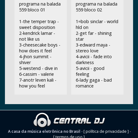
programa na balada
programa na balada
559 bloco 01
559 bloco 02
1-the temper trap -
1=bob sinclar - world
sweet disposition
hld on
2-kendrick lamar -
2-get far - shining
not like us
star
3-cheesecake boys -
3-edward maya -
how does it feel
stereo love
4-jhon summit -
4-avicii - fade into
shiver
darkness
5-westend - dive in
5-avicii - good
6-cassim - valerie
feeling
7-anotr leven kali -
6-lady gaga - bad
how you feel
romance
A casa da música eletrônica no Brasil
-
[ política de privacidade ]
-
[ termos de uso ]