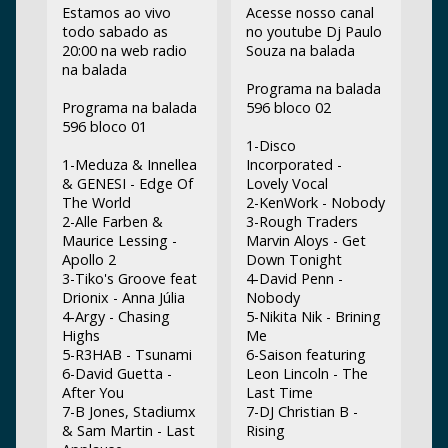
Estamos ao vivo
Acesse nosso canal
todo sabado as
no youtube Dj Paulo
20:00 na web radio
Souza na balada
na balada
Programa na balada
Programa na balada
596 bloco 02
596 bloco 01
1-Disco
1-Meduza & Innellea
Incorporated -
& GENESI - Edge Of
Lovely Vocal
The World
2-KenWork - Nobody
2-Alle Farben &
3-Rough Traders
Maurice Lessing -
Marvin Aloys - Get
Apollo 2
Down Tonight
3-Tiko's Groove feat
4-David Penn -
Drionix - Anna Júlia
Nobody
4-Argy - Chasing
5-Nikita Nik - Brining
Highs
Me
5-R3HAB - Tsunami
6-Saison featuring
6-David Guetta -
Leon Lincoln - The
After You
Last Time
7-B Jones, Stadiumx
7-DJ Christian B -
& Sam Martin - Last
Rising