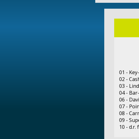
01 - Key
02 - Ca
03 - Lind
04 - Bar
06 - Dav
07 - Poi
08 - Carr
09 - Su
10 - d.r.