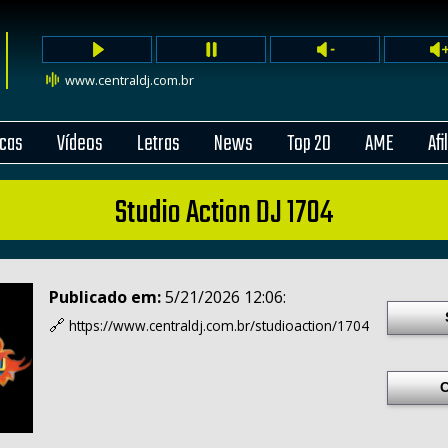
www.centraldj.com.br
cas
Vídeos
Letras
News
Top 20
AME
Afi
Studio Action DJ 1704
Publicado em:
5/21/2026 12:06:
🔗
https://www.centraldj.com.br/
studioaction/1704
C