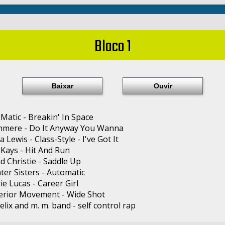
Bloco 1
Baixar
Ouvir
-Matic - Breakin' In Space
shmere - Do It Anyway You Wanna
a Lewis - Class-Style - I've Got It
-Kays - Hit And Run
id Christie - Saddle Up
nter Sisters - Automatic
ie Lucas - Career Girl
perior Movement - Wide Shot
 felix and m. m. band - self control rap