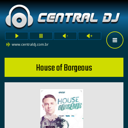
www.centraldj.com.br
House of Borgeous