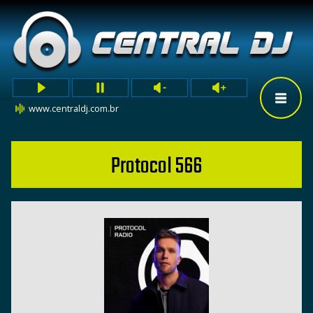
www.centraldj.com.br
Protocol 566