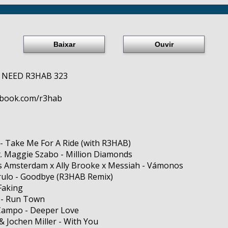
Baixar
Ouvir
I NEED R3HAB 323
book.com/r3hab
- Take Me For A Ride (with R3HAB)
t. Maggie Szabo - Million Diamonds
s Amsterdam x Ally Brooke x Messiah - Vámonos
rulo - Goodbye (R3HAB Remix)
 Faking
 - Run Town
 Campo - Deeper Love
& Jochen Miller - With You