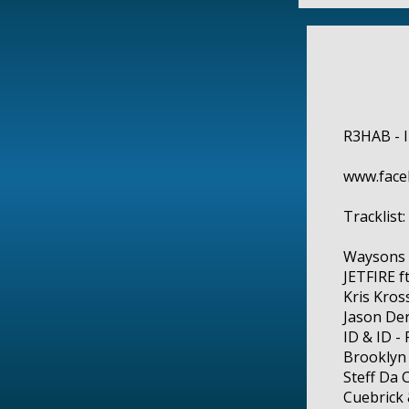
R3HAB - 
www.face
Tracklist:
Waysons 
JETFIRE f
Kris Kros
Jason De
ID & ID -
Brooklyn
Steff Da
Cuebrick 