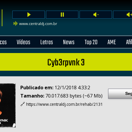
www.centraldj.com.br
cas
Vídeos
Letras
News
Top 20
AME
Afi
Cyb3rpvnk 3
Publicado em:
12/1/2018 4:33:2
Seg
Tamanho:
70.017.683 bytes (~67 Mb)
🔗
https://www.centraldj.com.br/
rehab/2131