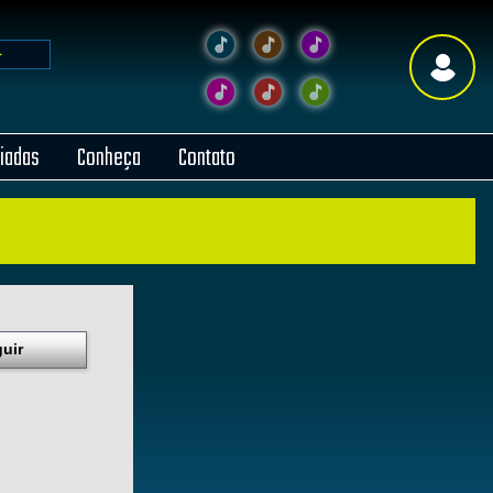
liadas
Conheça
Contato
uir