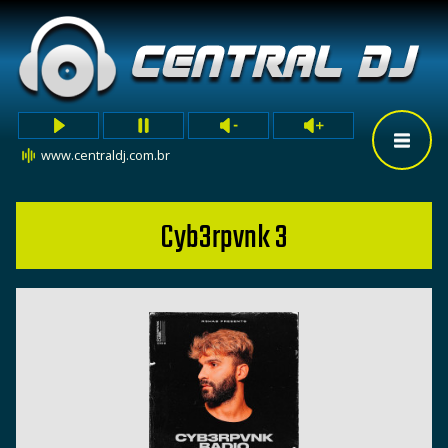
www.centraldj.com.br
Cyb3rpvnk 3