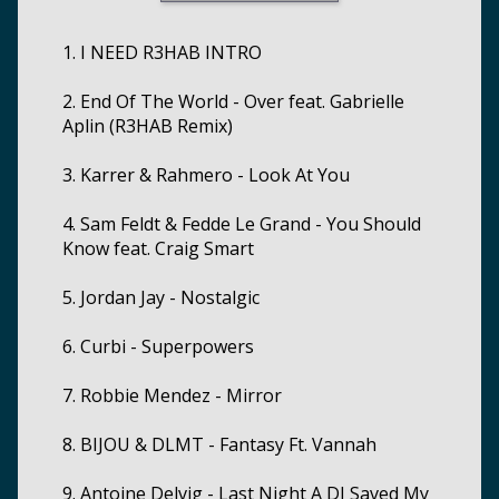
1. I NEED R3HAB INTRO
2. End Of The World - Over feat. Gabrielle
Aplin (R3HAB Remix)
3. Karrer & Rahmero - Look At You
4. Sam Feldt & Fedde Le Grand - You Should
Know feat. Craig Smart
5. Jordan Jay - Nostalgic
6. Curbi - Superpowers
7. Robbie Mendez - Mirror
8. BIJOU & DLMT - Fantasy Ft. Vannah
9. Antoine Delvig - Last Night A DJ Saved My