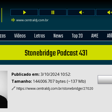
www.centraldj.com.br
cas
Vídeos
Letras
News
Top 20
AME
Afi
Stonebridge Podcast 431
Publicado em:
3/10/2024 10:52:
Tamanho:
144.006.707 bytes (~137 Mb)
🔗
https://www.centraldj.com.br/
stonebridge/27020