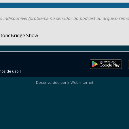
o indisponível (problema no servidor do podcast ou arquivo remo
StoneBridge Show
mos de uso ]
Desenvolvido por InWeb Internet