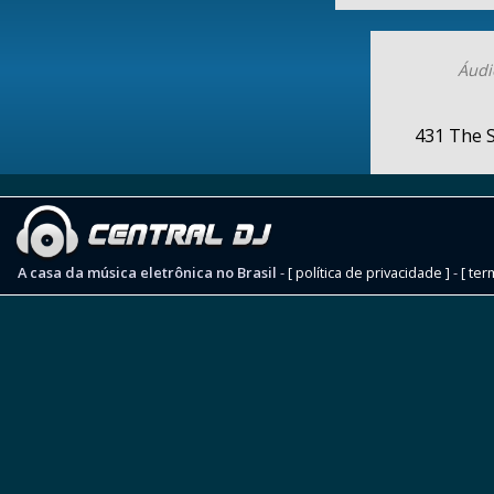
Áudi
431 The 
A casa da música eletrônica no Brasil
-
[ política de privacidade ]
-
[ ter