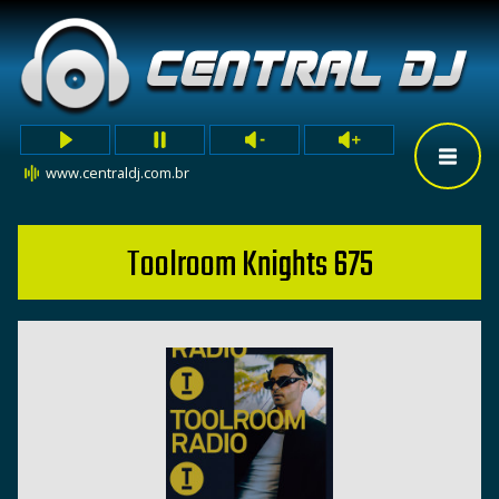
www.centraldj.com.br
Toolroom Knights 675