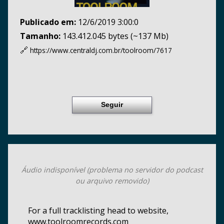
Publicado em:
12/6/2019 3:00:0
Tamanho:
143.412.045 bytes (~137 Mb)
🔗
https://www.centraldj.com.br/
toolroom/7617
Seguir
Áudio indisponível (problema no servidor do podcast
ou arquivo removido)
For a full tracklisting head to website,
www.toolroomrecords.com