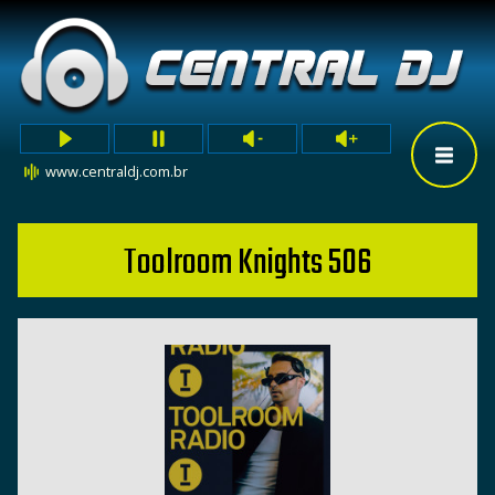
www.centraldj.com.br
Toolroom Knights 506