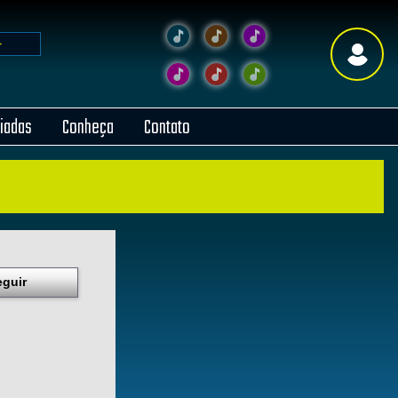
liadas
Conheça
Contato
eguir