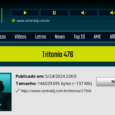
www.centraldj.com.br
cas
Vídeos
Letras
News
Top 20
AME
Afi
Tritonia 476
Publicado em:
5/24/2024 2:00:0
S
Tamanho:
144.029.695 bytes (~137 Mb)
🔗
https://www.centraldj.com.br/
tritonia/27506