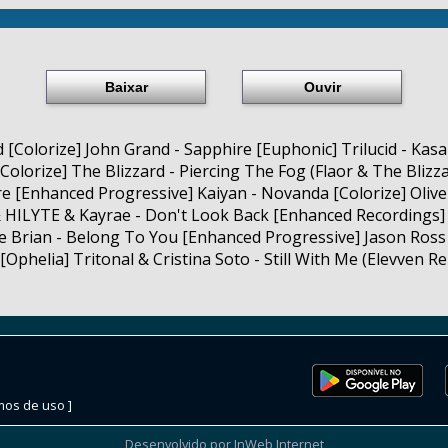
Baixar
Ouvir
 [Colorize] John Grand - Sapphire [Euphonic] Trilucid - K
Colorize] The Blizzard - Piercing The Fog (Flaor & The Blizz
re [Enhanced Progressive] Kaiyan - Novanda [Colorize] Olive
 HILYTE & Kayrae - Don't Look Back [Enhanced Recordings] 
 Brian - Belong To You [Enhanced Progressive] Jason Ross &
Ophelia] Tritonal & Cristina Soto - Still With Me (Elevven R
mos de uso ]
Desenvolvido por InWeb Internet