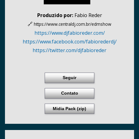
Produzido por:
Fabio Reder
🔗
https://www.centraldj.com.br/
edmshow
https:/
/
www.djfabioreder.com/
https:/
/
www.facebook.com/
fabiorederdj/
https:/
/
twitter.com/
djfabioreder
Seguir
Contato
Midia Pack (zip)