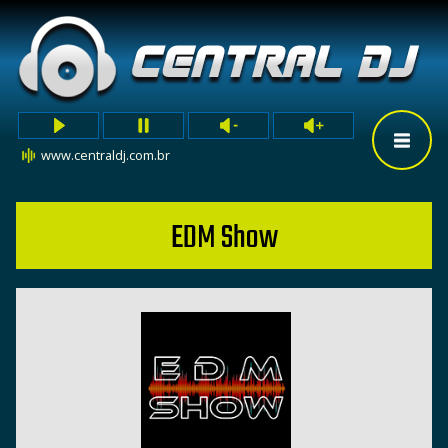
www.centraldj.com.br
EDM Show