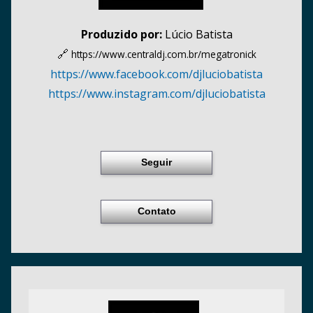
Produzido por:
Lúcio Batista
🔗
https://www.centraldj.com.br/
megatronick
https:/
/
www.facebook.com/
djluciobatista
https:/
/
www.instagram.com/
djluciobatista
Seguir
Contato