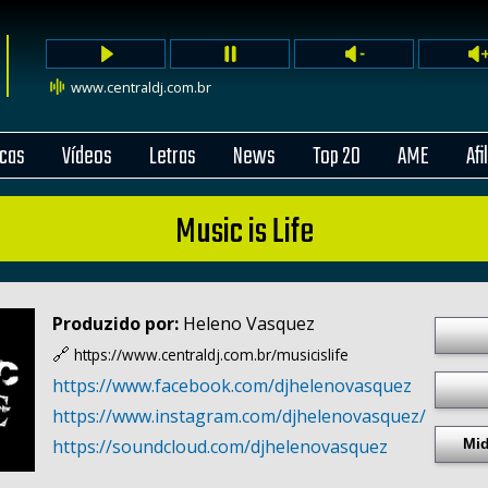
www.centraldj.com.br
cas
Vídeos
Letras
News
Top 20
AME
Afi
Music is Life
Produzido por:
Heleno Vasquez
🔗
https://www.centraldj.com.br/
musicislife
https:/
/
www.facebook.com/
djhelenovasquez
https:/
/
www.instagram.com/
djhelenovasquez/
Mid
https:/
/
soundcloud.com/
djhelenovasquez