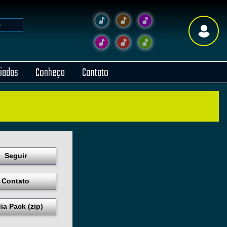
liadas
Conheça
Contato
Seguir
Contato
ia Pack (zip)