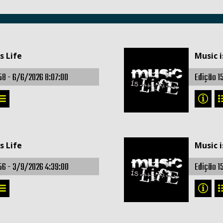
s Life
Music i
58 -
6/6/2026 8:07:00
Edição 1
s Life
Music i
56 -
3/9/2026 4:39:00
Edição 1