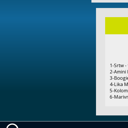
1-Srtw 
2-Amini 
3-Boogie
4-Lika 
5-Kolom
6-Marivn