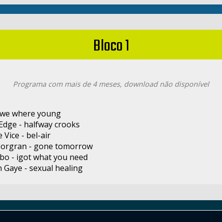
Bloco 1
Programa com mais de 4 meses, download não disponível
- we where young
Edge - halfway crooks
 Vice - bel-air
Morgran - gone tomorrow
bo - igot what you need
 Gaye - sexual healing