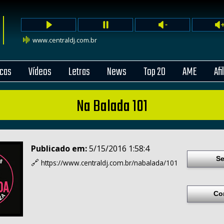
www.centraldj.com.br
cas
Vídeos
Letras
News
Top 20
AME
Afi
Na Balada 101
Publicado em:
5/15/2016 1:58:4
Se
🔗
https://www.centraldj.com.br/
nabalada/101
Co