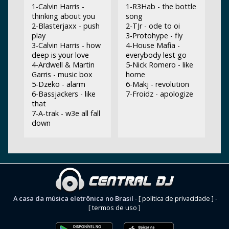
1-Calvin Harris -
1-R3Hab - the bottle
thinking about you
song
2-Blasterjaxx - push
2-TJr - ode to oi
play
3-Protohype - fly
3-Calvin Harris - how
4-House Mafia -
deep is your love
everybody lest go
4-Ardwell & Martin
5-Nick Romero - like
Garris - music box
home
5-Dzeko - alarm
6-Makj - revolution
6-Bassjackers - like
7-Froidz - apologize
that
7-A-trak - w3e all fall
down
A casa da música eletrônica no Brasil
-
[ política de privacidade ]
-
[ termos de uso ]