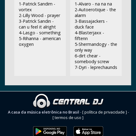
1-Patrick Sandim -
1-Alvaro - na na na
vortex
2-Autoerotique - the
2-Lilly Wood - prayer
alarm
3-Patrick Sandin -
3-Bassajackers -
can u feel it alright
duck face
4-Lasgo - something
4-Blasterjaxx -
5-Rihanna - american
fiftenn
oxygen
5-Shermandogy - the
only way
6-dirt chear -
somebody screw
7-Dyri - leprechaunds
A casa da música eletrônica no Brasil
-
[ política de privacidade ]
-
[ termos de uso ]