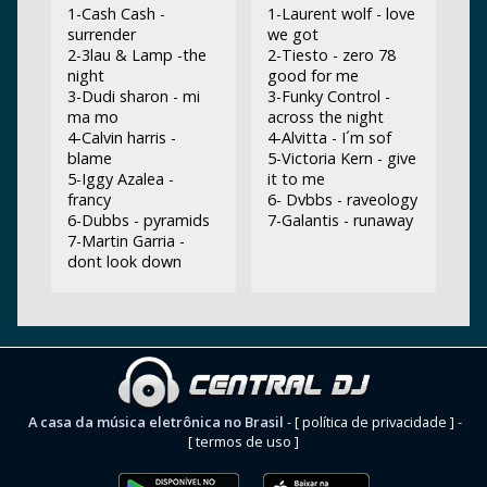
1-Cash Cash -
1-Laurent wolf - love
surrender
we got
2-3lau & Lamp -the
2-Tiesto - zero 78
night
good for me
3-Dudi sharon - mi
3-Funky Control -
ma mo
across the night
4-Calvin harris -
4-Alvitta - I´m sof
blame
5-Victoria Kern - give
5-Iggy Azalea -
it to me
francy
6- Dvbbs - raveology
6-Dubbs - pyramids
7-Galantis - runaway
7-Martin Garria -
dont look down
A casa da música eletrônica no Brasil
-
[ política de privacidade ]
-
[ termos de uso ]