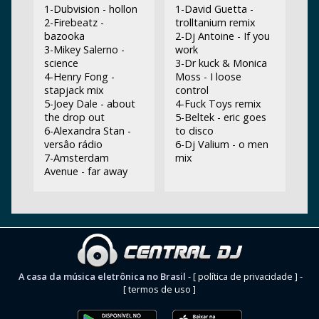
1-Dubvision - hollon
1-David Guetta -
2-Firebeatz -
trolltanium remix
bazooka
2-Dj Antoine - If you
3-Mikey Salerno -
work
science
3-Dr kuck & Monica
4-Henry Fong -
Moss - I loose
stapjack mix
control
5-Joey Dale - about
4-Fuck Toys remix
the drop out
5-Beltek - eric goes
6-Alexandra Stan -
to disco
versâo rádio
6-Dj Valium - o men
7-Amsterdam
mix
Avenue - far away
A casa da música eletrônica no Brasil
-
[ política de privacidade ]
-
[ termos de uso ]