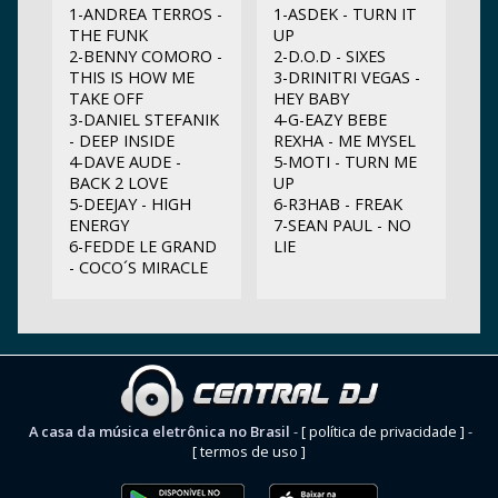
1-ANDREA TERROS -
1-ASDEK - TURN IT
THE FUNK
UP
2-BENNY COMORO -
2-D.O.D - SIXES
THIS IS HOW ME
3-DRINITRI VEGAS -
TAKE OFF
HEY BABY
3-DANIEL STEFANIK
4-G-EAZY BEBE
- DEEP INSIDE
REXHA - ME MYSEL
4-DAVE AUDE -
5-MOTI - TURN ME
BACK 2 LOVE
UP
5-DEEJAY - HIGH
6-R3HAB - FREAK
ENERGY
7-SEAN PAUL - NO
6-FEDDE LE GRAND
LIE
- COCO´S MIRACLE
A casa da música eletrônica no Brasil
-
[ política de privacidade ]
-
[ termos de uso ]