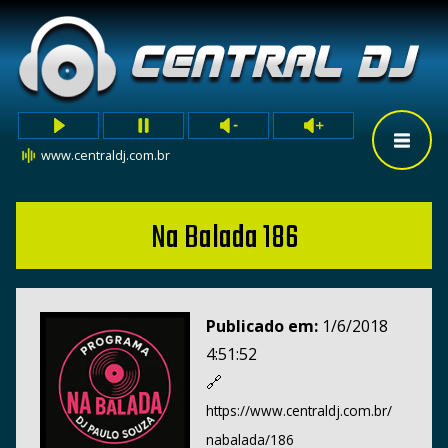
www.centraldj.com.br
Na Balada 186
Publicado em:
1/6/2018
4:51:52
🔗
https://www.centraldj.com.br/
nabalada/186