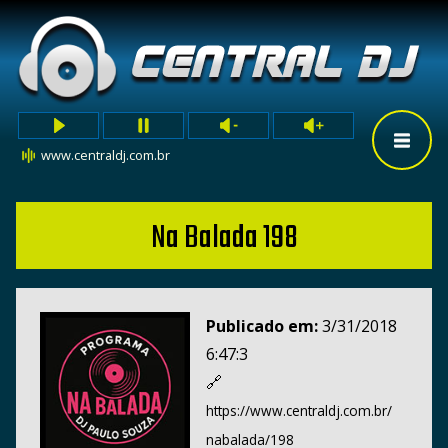
www.centraldj.com.br
Na Balada 198
Publicado em:
3/31/2018
6:47:3
🔗
https://www.centraldj.com.br/
nabalada/198