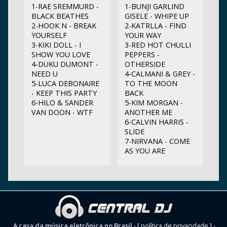
1-RAE SREMMURD -
1-BUNJI GARLIND
BLACK BEATHES
GISELE - WHIPE UP
2-HOOK N - BREAK
2-KATRLLA - FIND
YOURSELF
YOUR WAY
3-KIKI DOLL - I
3-RED HOT CHULLI
SHOW YOU LOVE
PEPPERS -
4-DUKU DUMONT -
OTHERSIDE
NEED U
4-CALMANI & GREY -
5-LUCA DEBONAIRE
TO THE MOON
- KEEP THIS PARTY
BACK
6-HILO & SANDER
5-KIM MORGAN -
VAN DOON - WTF
ANOTHER ME
6-CALVIN HARRIS -
SLIDE
7-NIRVANA - COME
AS YOU ARE
A casa da música eletrônica no Brasil
-
[ política de privacidade ]
-