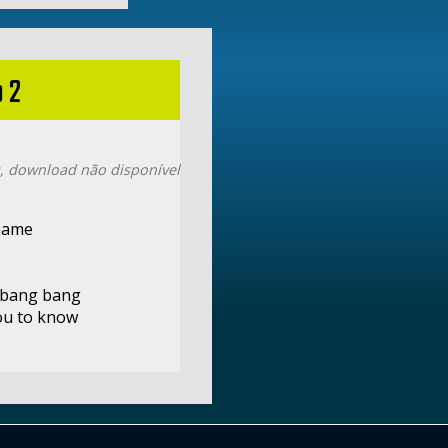
 2
, download não disponível
name
- bang bang
ou to know