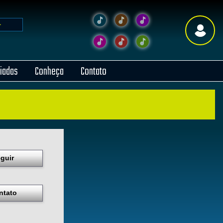
liadas
Conheça
Contato
guir
ntato