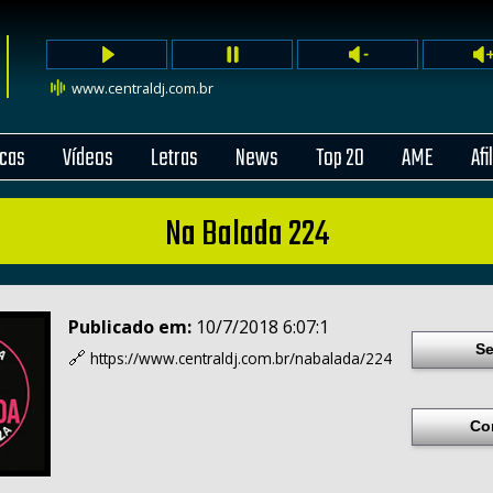
www.centraldj.com.br
cas
Vídeos
Letras
News
Top 20
AME
Afi
Na Balada 224
Publicado em:
10/7/2018 6:07:1
Se
🔗
https://www.centraldj.com.br/
nabalada/224
Co