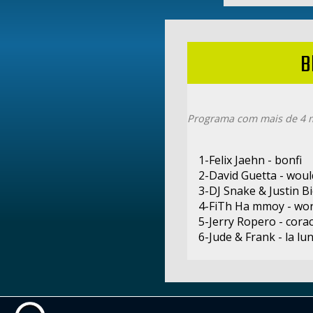
B
Programa com mais de 4 m
1-Felix Jaehn - bonfi
2-David Guetta - would
3-DJ Snake & Justin B
4-FiTh Ha mmoy - wo
5-Jerry Ropero - cora
6-Jude & Frank - la lu