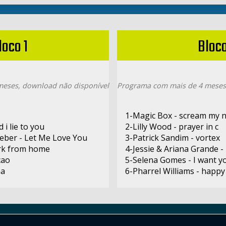
loco 1
Bloco
eses, download não disponível
Programa com mais de 4 meses
1-Magic Box - scream my 
 i lie to you
2-Lilly Wood - prayer in c
ieber - Let Me Love You
3-Patrick Sandim - vortex
rk from home
4-Jessie & Ariana Grande 
cao
5-Selena Gomes - I want y
na
6-Pharrel Williams - happy