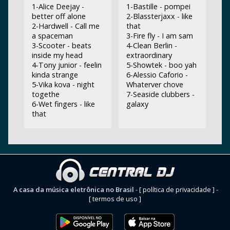
1-Alice Deejay -
1-Bastille - pompei
better off alone
2-Blassterjaxx - like
2-Hardwell - Call me
that
a spaceman
3-Fire fly - I am sam
3-Scooter - beats
4-Clean Berlin -
inside my head
extraordinary
4-Tony junior - feelin
5-Showtek - boo yah
kinda strange
6-Alessio Caforio -
5-Vika kova - night
Whaterver chove
togethe
7-Seaside clubbers -
6-Wet fingers - like
galaxy
that
A casa da música eletrônica no Brasil
-
[ política de privacidade ]
-
[ termos de uso ]