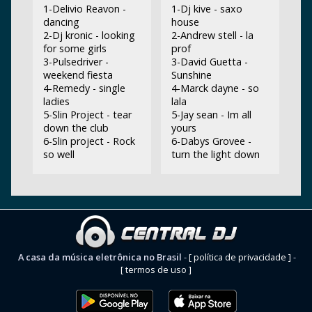
1-Delivio Reavon -
1-Dj kive - saxo
dancing
house
2-Dj kronic - looking
2-Andrew stell - la
for some girls
prof
3-Pulsedriver -
3-David Guetta -
weekend fiesta
Sunshine
4-Remedy - single
4-Marck dayne - so
ladies
lala
5-Slin Project - tear
5-Jay sean - Im all
down the club
yours
6-Slin project - Rock
6-Dabys Grovee -
so well
turn the light down
A casa da música eletrônica no Brasil
-
[ política de privacidade ]
-
[ termos de uso ]