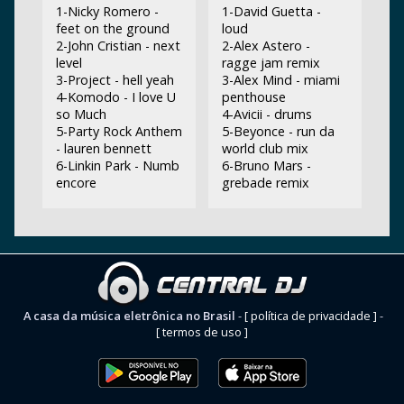
1-Nicky Romero -
1-David Guetta -
feet on the ground
loud
2-John Cristian - next
2-Alex Astero -
level
ragge jam remix
3-Project - hell yeah
3-Alex Mind - miami
4-Komodo - I love U
penthouse
so Much
4-Avicii - drums
5-Party Rock Anthem
5-Beyonce - run da
- lauren bennett
world club mix
6-Linkin Park - Numb
6-Bruno Mars -
encore
grebade remix
A casa da música eletrônica no Brasil
-
[ política de privacidade ]
-
[ termos de uso ]