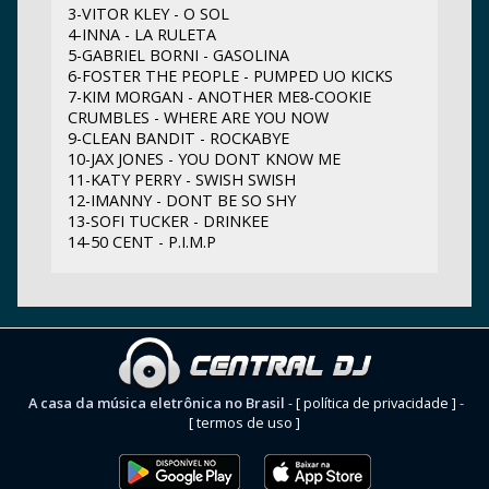
3-VITOR KLEY - O SOL
4-INNA - LA RULETA
5-GABRIEL BORNI - GASOLINA
6-FOSTER THE PEOPLE - PUMPED UO KICKS
7-KIM MORGAN - ANOTHER ME8-COOKIE
CRUMBLES - WHERE ARE YOU NOW
9-CLEAN BANDIT - ROCKABYE
10-JAX JONES - YOU DONT KNOW ME
11-KATY PERRY - SWISH SWISH
12-IMANNY - DONT BE SO SHY
13-SOFI TUCKER - DRINKEE
14-50 CENT - P.I.M.P
A casa da música eletrônica no Brasil
-
[ política de privacidade ]
-
[ termos de uso ]