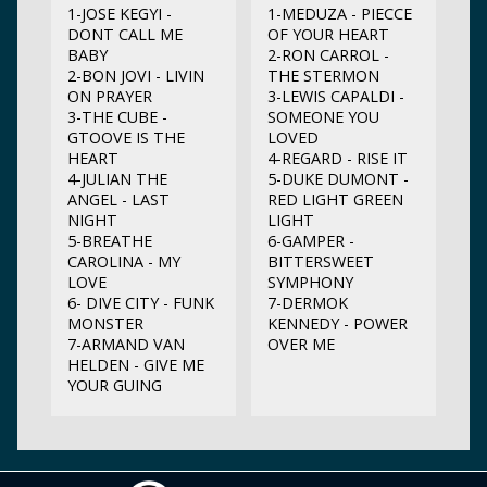
1-JOSE KEGYI -
1-MEDUZA - PIECCE
DONT CALL ME
OF YOUR HEART
BABY
2-RON CARROL -
2-BON JOVI - LIVIN
THE STERMON
ON PRAYER
3-LEWIS CAPALDI -
3-THE CUBE -
SOMEONE YOU
GTOOVE IS THE
LOVED
HEART
4-REGARD - RISE IT
4-JULIAN THE
5-DUKE DUMONT -
ANGEL - LAST
RED LIGHT GREEN
NIGHT
LIGHT
5-BREATHE
6-GAMPER -
CAROLINA - MY
BITTERSWEET
LOVE
SYMPHONY
6- DIVE CITY - FUNK
7-DERMOK
MONSTER
KENNEDY - POWER
7-ARMAND VAN
OVER ME
HELDEN - GIVE ME
YOUR GUING