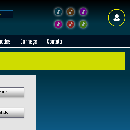
liadas
Conheça
Contato
guir
tato