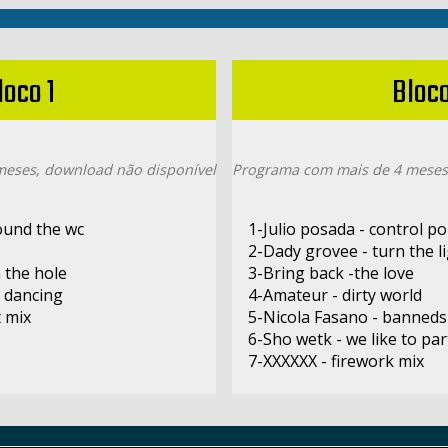
loco 1
Bloco
eses, download não disponível
Programa com mais de 4 meses
ound the wc
1-Julio posada - control pol
2-Dady grovee - turn the 
n the hole
3-Bring back -the love
y dancing
4-Amateur - dirty world
t mix
5-Nicola Fasano - banneds
6-Sho wetk - we like to par
7-XXXXXX - firework mix