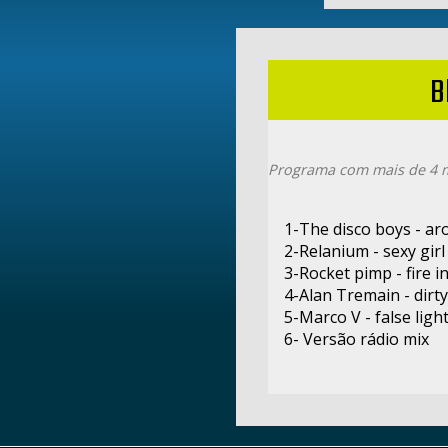
B
Programa com mais de 4 m
1-The disco boys - ar
2-Relanium - sexy girl
3-Rocket pimp - fire i
4-Alan Tremain - dirt
5-Marco V - false ligh
6- Versão rádio mix