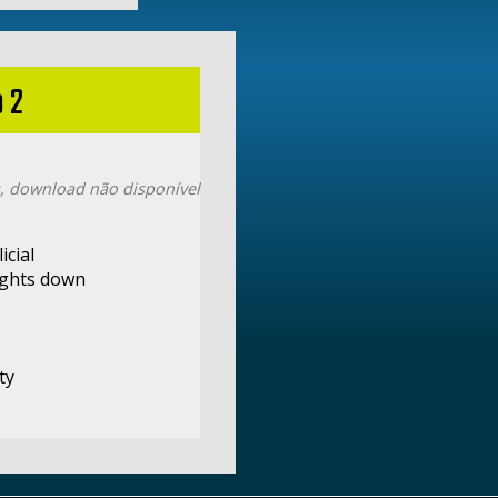
 2
, download não disponível
icial
lights down
ty