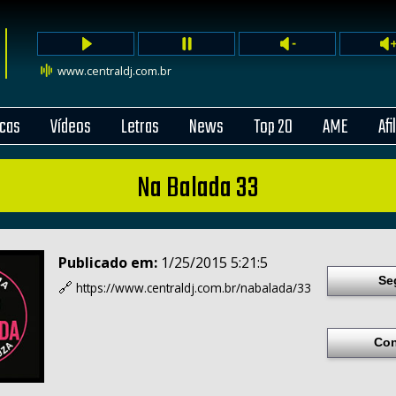
www.centraldj.com.br
cas
Vídeos
Letras
News
Top 20
AME
Afi
Na Balada 33
Publicado em:
1/25/2015 5:21:5
Se
🔗
https://www.centraldj.com.br/
nabalada/33
Con