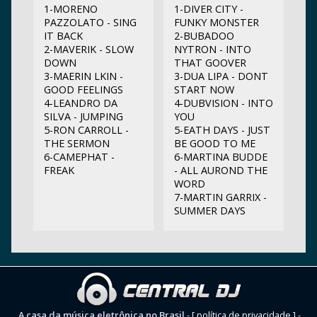
1-MORENO
1-DIVER CITY -
PAZZOLATO - SING
FUNKY MONSTER
IT BACK
2-BUBADOO
2-MAVERIK - SLOW
NYTRON - INTO
DOWN
THAT GOOVER
3-MAERIN LKIN -
3-DUA LIPA - DONT
GOOD FEELINGS
START NOW
4-LEANDRO DA
4-DUBVISION - INTO
SILVA - JUMPING
YOU
5-RON CARROLL -
5-EATH DAYS - JUST
THE SERMON
BE GOOD TO ME
6-CAMEPHAT -
6-MARTINA BUDDE
FREAK
- ALL AUROND THE
WORD
7-MARTIN GARRIX -
SUMMER DAYS
A casa da música eletrônica no Brasil
-
[ política de privacidade ]
-