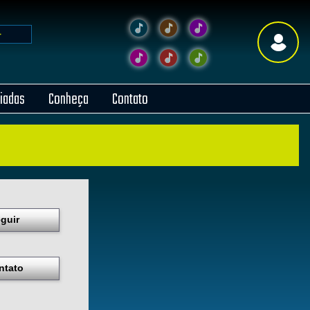
liadas
Conheça
Contato
guir
ntato