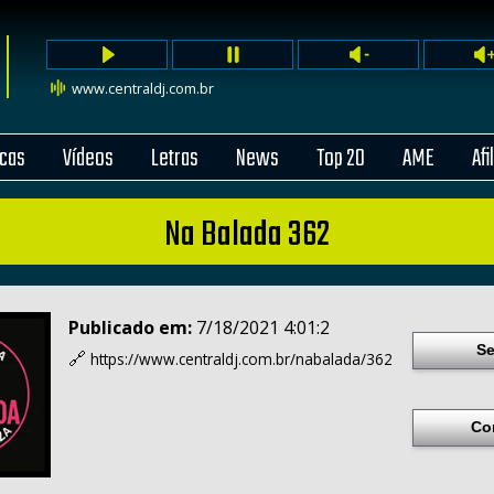
www.centraldj.com.br
cas
Vídeos
Letras
News
Top 20
AME
Afi
Na Balada 362
Publicado em:
7/18/2021 4:01:2
Se
🔗
https://www.centraldj.com.br/
nabalada/362
Co