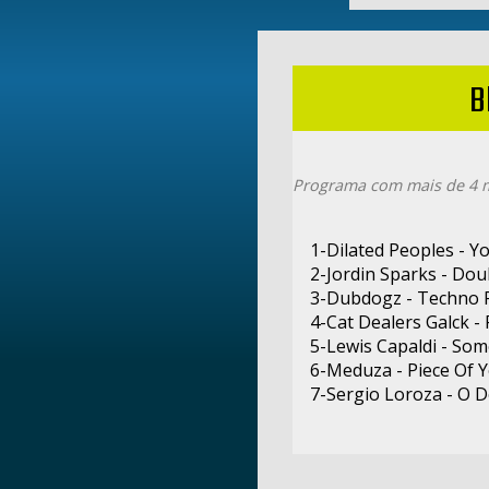
B
Programa com mais de 4 m
1-Dilated Peoples - Y
2-Jordin Sparks - Do
3-Dubdogz - Techno 
4-Cat Dealers Galck - 
5-Lewis Capaldi - So
6-Meduza - Piece Of 
7-Sergio Loroza - O 