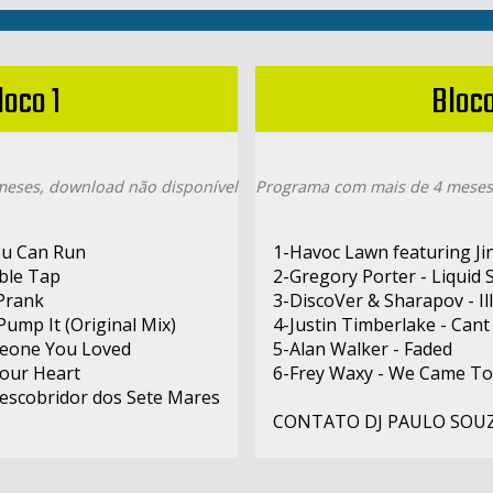
loco 1
Bloco
eses, download não disponível
Programa com mais de 4 meses
ou Can Run
1-Havoc Lawn featuring Jin
uble Tap
2-Gregory Porter - Liquid S
Prank
3-DiscoVer & Sharapov - Il
Pump It (Original Mix)
4-Justin Timberlake - Cant
meone You Loved
5-Alan Walker - Faded
Your Heart
6-Frey Waxy - We Came To
Descobridor dos Sete Mares
CONTATO DJ PAULO SOUZA