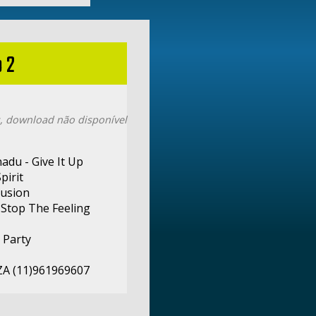
 2
, download não disponível
adu - Give It Up
pirit
lusion
 Stop The Feeling
 Party
 (11)961969607