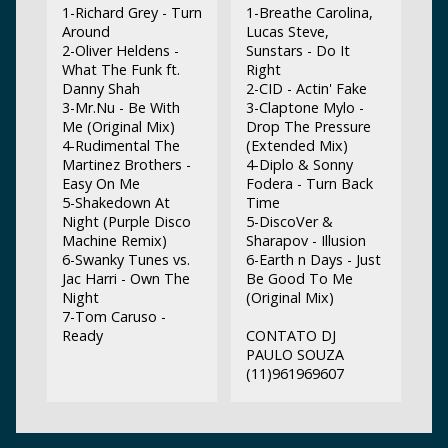
1-Richard Grey - Turn
1-Breathe Carolina,
Around
Lucas Steve,
2-Oliver Heldens -
Sunstars - Do It
What The Funk ft.
Right
Danny Shah
2-CID - Actin' Fake
3-Mr.Nu - Be With
3-Claptone Mylo -
Me (Original Mix)
Drop The Pressure
4-Rudimental The
(Extended Mix)
Martinez Brothers -
4-Diplo & Sonny
Easy On Me
Fodera - Turn Back
5-Shakedown At
Time
Night (Purple Disco
5-DiscoVer &
Machine Remix)
Sharapov - Illusion
6-Swanky Tunes vs.
6-Earth n Days - Just
Jac Harri - Own The
Be Good To Me
Night
(Original Mix)
7-Tom Caruso -
Ready
CONTATO DJ
PAULO SOUZA
(11)961969607