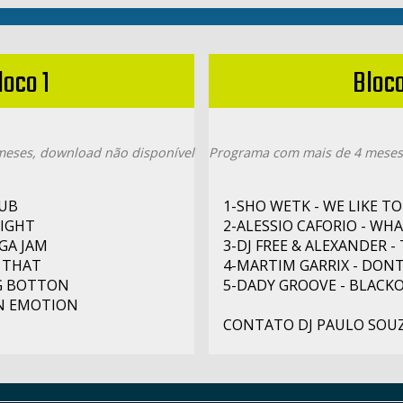
loco 1
Bloco
eses, download não disponível
Programa com mais de 4 meses
LUB
1-SHO WETK - WE LIKE T
LIGHT
2-ALESSIO CAFORIO - WH
GGA JAM
3-DJ FREE & ALEXANDER -
E THAT
4-MARTIM GARRIX - DO
IG BOTTON
5-DADY GROOVE - BLACK
UN EMOTION
CONTATO DJ PAULO SOUZA