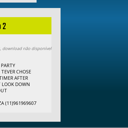
 2
, download não disponível
O PARTY
A TEVER CHOSE
 TIMER AFTER
NT LOOK DOWN
OUT
 (11)961969607