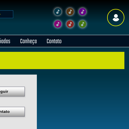
liadas
Conheça
Contato
guir
ntato