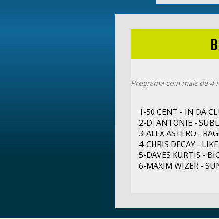
B
Programa com mais de 4 m
1-50 CENT - IN DA C
2-DJ ANTONIE - SUB
3-ALEX ASTERO - RA
4-CHRIS DECAY - LIK
5-DAVES KURTIS - B
6-MAXIM WIZER - S