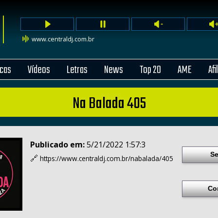
www.centraldj.com.br
cas
Vídeos
Letras
News
Top 20
AME
Afi
Na Balada 405
Publicado em:
5/21/2022 1:57:3
Se
🔗
https://www.centraldj.com.br/
nabalada/405
Co