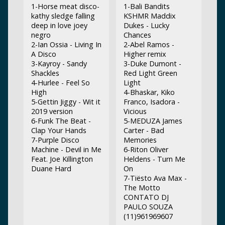
1-Horse meat disco-
1-Bali Bandits
kathy sledge falling
KSHMR Maddix
deep in love joey
Dukes - Lucky
negro
Chances
2-Ian Ossia - Living In
2-Abel Ramos -
A Disco
Higher remix
3-Kayroy - Sandy
3-Duke Dumont -
Shackles
Red Light Green
4-Hurlee - Feel So
Light
High
4-Bhaskar, Kiko
5-Gettin Jiggy - Wit it
Franco, Isadora -
2019 version
Vicious
6-Funk The Beat -
5-MEDUZA James
Clap Your Hands
Carter - Bad
7-Purple Disco
Memories
Machine - Devil in Me
6-Riton Oliver
Feat. Joe Killington
Heldens - Turn Me
Duane Hard
On
7-Tiësto Ava Max -
The Motto
CONTATO DJ
PAULO SOUZA
(11)961969607