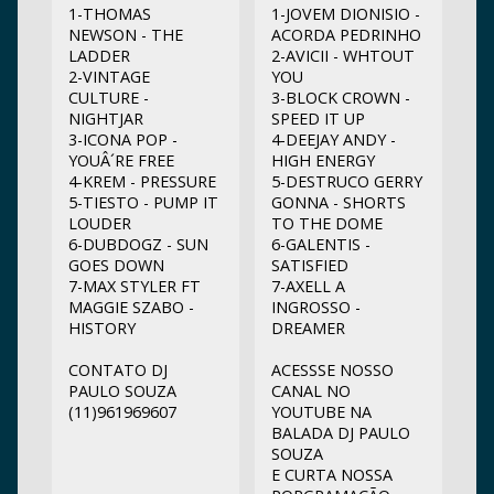
1-THOMAS
1-JOVEM DIONISIO -
NEWSON - THE
ACORDA PEDRINHO
LADDER
2-AVICII - WHTOUT
2-VINTAGE
YOU
CULTURE -
3-BLOCK CROWN -
NIGHTJAR
SPEED IT UP
3-ICONA POP -
4-DEEJAY ANDY -
YOUÂ´RE FREE
HIGH ENERGY
4-KREM - PRESSURE
5-DESTRUCO GERRY
5-TIESTO - PUMP IT
GONNA - SHORTS
LOUDER
TO THE DOME
6-DUBDOGZ - SUN
6-GALENTIS -
GOES DOWN
SATISFIED
7-MAX STYLER FT
7-AXELL A
MAGGIE SZABO -
INGROSSO -
HISTORY
DREAMER
CONTATO DJ
ACESSSE NOSSO
PAULO SOUZA
CANAL NO
(11)961969607
YOUTUBE NA
BALADA DJ PAULO
SOUZA
E CURTA NOSSA